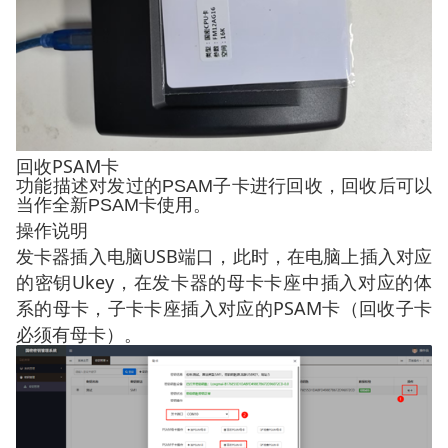
PSAM
回收
卡
功能描述
对发过的
PSAM
子卡进行回收，回收后可以
当作全新
PSAM
卡使用。
操作说明
USB
发卡器插入电脑
端口，此时，在电脑上插入对应
Ukey
的密钥
，在发卡器的母卡卡座中插入对应的体
PSAM
系的母卡，子卡卡座插入对应的
卡（回收子卡
必须有母卡）。