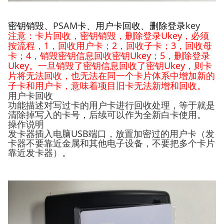
PSAM
key
密钥销毁、
卡、用户卡回收、删除登录
Ukey
注意：卡片回收，密钥销毁，删除登录
，必须
1
2
3
按流程，
，回收用户卡；
，回收子卡；
，回收母
4
Ukey
5
卡；
，销毁密钥信息回收密钥
；
，删除登录
Ukey
Ukey
。一旦销毁了密钥信息回收了密钥
，则卡
片将无法回收，也无法在同一个卡片体系中增加新的
子卡和用户卡，意味着项目旧卡无法新增和回收。
用户卡回收
功能描述
对写过卡的用户卡进行回收处理，等于就是
清除掉写入的卡号，后续可以作为全新白卡使用。
操作说明
发卡器插入电脑USB端口，放置加密过的用户卡（发
卡器不要靠近金属和其他电子设备，不要把多个卡片
靠近发卡器）。