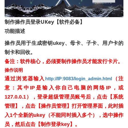
UKey
制作操作员登录
【软件必备】
功能描述
操作员用于生成密钥
ukey
、母卡、子卡、用户卡的
制卡和回收。
备注：软件核心，必须要制作操作员才能发行卡片。
操作说明
通过浏览器输入
（注
http://IP:9083/login_admin.html
意：其中
IP
是输入你自己电脑的网络
IP
，或
127.0.0.1
），登录超级管理员账号后，点击【系统
管理】，点击【操作员管理】打开管理界面，此时插
入
1
个全新的
ukey
（不能同时插入多个），选中操作
员，然后点击【制作登录
key
】。