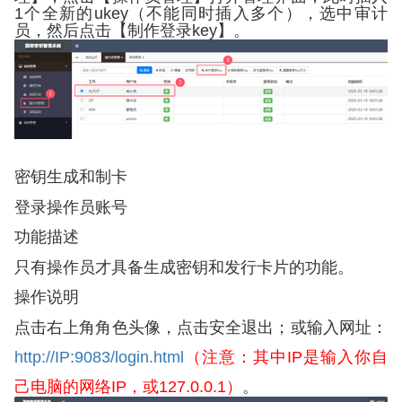
1
个全新的
ukey
（不能同时插入多个），选中审计
员，然后点击【制作登录
key
】。
密钥生成和制卡
登录操作员账号
功能描述
只有操作员才具备生成密钥和发行卡片的功能。
操作说明
点击右上角角色头像，点击安全退出；或输入网址：
http://IP:9083/login.html
（注意：其中
IP
是输入你自
己电脑的网络
IP
，或
127.0.0.1
）
。